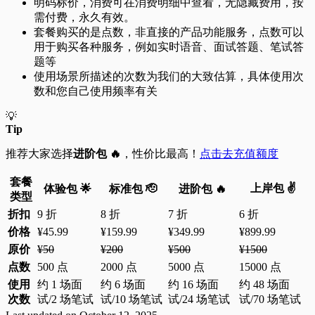
明码标价，消费可在消费明细中查看，无隐藏费用，按
需付费，永久有效。
套餐购买的是点数，非直接的产品功能服务，点数可以
用于购买各种服务，例如实时语音、面试答题、笔试答
题等
使用场景所描述的次数为我们的大致估算，具体使用次
数和您自己使用频率有关
💡
Tip
推荐大家选择
进阶包 🔥
，性价比最高！
点击去充值额度
套餐
上岸包 ✌️
体验包 🌟
标准包 🫡
进阶包 🔥
类型
折扣
9 折
8 折
7 折
6 折
价格
¥45.99
¥159.99
¥349.99
¥899.99
原价
¥50
¥200
¥500
¥1500
点数
500 点
2000 点
5000 点
15000 点
使用
约 1 场面
约 6 场面
约 16 场面
约 48 场面
次数
试/2 场笔试
试/10 场笔试
试/24 场笔试
试/70 场笔试