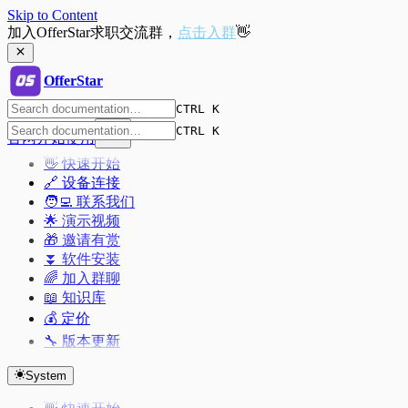
Skip to Content
加入OfferStar求职交流群，
点击入群
👋
OfferStar
CTRL K
CTRL K
官网
开始使用
👋 快速开始
🔗 设备连接
🧑‍💻 联系我们
🌟 演示视频
🎁 邀请有赏
⏬ 软件安装
🌈 加入群聊
📖 知识库
💰 定价
🔧 版本更新
System